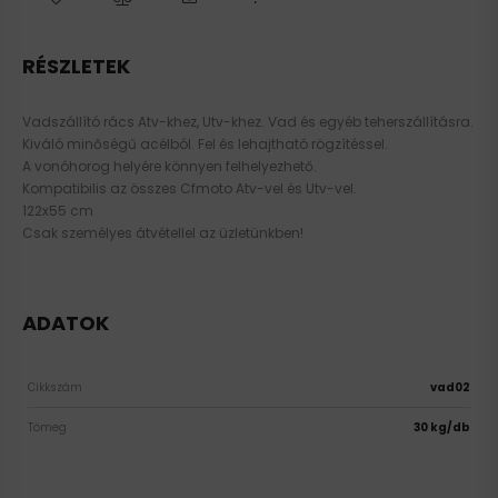
RÉSZLETEK
Vadszállító rács Atv-khez, Utv-khez. Vad és egyéb teherszállításra.
Kiváló minőségű acélból. Fel és lehajtható rögzítéssel.
A vonóhorog helyére könnyen felhelyezhető.
Kompatibilis az összes Cfmoto Atv-vel és Utv-vel.
122x55 cm
Csak személyes átvétellel az üzletünkben!
ADATOK
Cikkszám
vad02
Tömeg
30 kg/db