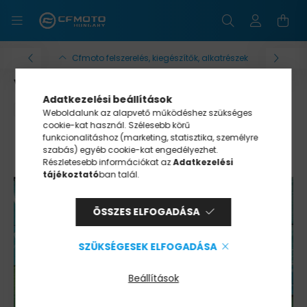
Cfmoto felszerelés, kiegészítők, alkatrészek
VADSZÁLLÍTÓ
Adatkezelési beállítások
Weboldalunk az alapvető működéshez szükséges
cookie-kat használ. Szélesebb körű
funkcionalitáshoz (marketing, statisztika, személyre
szabás) egyéb cookie-kat engedélyezhet.
Részletesebb információkat az
Adatkezelési
tájékoztató
ban talál.
ÖSSZES ELFOGADÁSA
SZÜKSÉGESEK ELFOGADÁSA
Beállítások