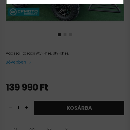
Vadszállító rács Atv-khez, Utv-khez.
Bővebben
139 990
Ft
KOSÁRBA